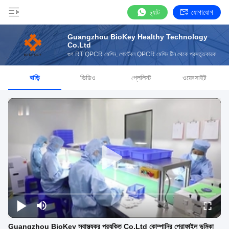
চ্যাট
যোগাযোগ
Guangzhou BioKey Healthy Technology
Co.Ltd
গুণ RT QPCR মেশিন, পোর্টেবল QPCR মেশিন চীন থেকে প্রস্তুতকারক
বাড়ি
ভিডিও
প্লেলিস্ট
ওয়েবসাইট
Guangzhou BioKey স্বাস্থ্যকর প্রযুক্তি Co.Ltd কোম্পানির প্রোফাইল ভূমিকা