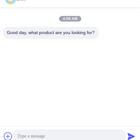
সাম্প্রতিক ভিডিও
4:58 AM
Good day, what product are you looking for?
01:26
03:53
32 নমুনা স্বয়ংক্রিয় নিউক্লিক এসিড এক্সট্রাক্টর
POCT রিয়েল টাইম কোয়ান্টিটিভ পিসিআর মেশিন 2
ভাইরাস ডিএনএ আরএনএ এক্সট্রাকশন মেশিন
/ 4 চ্যানেল 24 ওয়েল আণবিক নির্ণয়ের ডিভাইস
October 31, 2023
October 31, 2023
02:01
02:13
সিই 16 ওয়েলস RT কিউপিসিআর মেশিন RT
Guangzhou BioKey স্বাস্থ্যকর প্রযুক্তি
পিসিআর থার্মাল সাইক্লার 4 চ্যানেল মিনি
Co.Ltd কোম্পানির প্রোফাইল ভূমিকা ভিডিও
হাসপাতালের জন্য
September 19, 2022
September 16, 2022