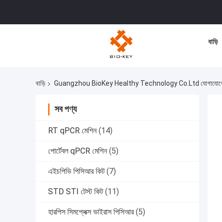
বাড়ি
বাড়ি
Guangzhou BioKey Healthy Technology Co.Ltd যোগাযোগে
সব পণ্য
RT qPCR মেশিন
(14)
পোর্টেবল qPCR মেশিন
(5)
এইচপিভি পিসিআর কিট
(7)
STD STI টেস্ট কিট
(11)
হারপিস সিমপ্লেক্স ভাইরাস পিসিআর
(5)