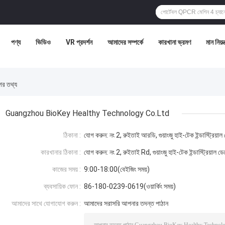
পণ্য
ভিডিও
VR প্রদর্শন
আমাদের সম্পর্কে
কারখানা ভ্রমণ
মান নিয়ন্
র তথ্য
Guangzhou BioKey Healthy Technology Co.Ltd
ঠিকানা :
যোগ করুন: নং 2, রুইতাই আরডি, গুয়াংজু হাই-টেক ইন্ডাস্ট্রিয
কারখানার ঠিকানা :
যোগ করুন: নং 2, রুইতাই Rd, গুয়াংজু হাই-টেক ইন্ডাস্ট্রিয়া
কাজের সময় :
9:00-18:00(বেইজিং সময়)
ব্যবসায়িক ফোন :
86-180-0239-0619(ওয়ার্কিং সময়)
আমাদের সাথে যোগাযোগ করুন :
আমাদের সরাসরি আপনার তদন্ত পাঠান