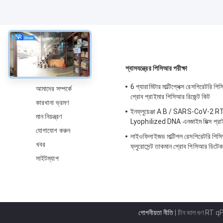
সম্বন্ধে
শ্বাসযন্ত্রের পিসিআর পরীক্ষা
6 প্যারামিটার মাল্টিপ্লেক্স রেসপিরেটরি প
আমাদের সম্পর্কে
প্রোব প্রাইমার পিসিআর রিজেন্ট কিট
কারখানা ভ্রমণ
ইনফ্লুয়েঞ্জা A B / SARS-CoV-2 RT
মান নিয়ন্ত্রণ
Lyophilized DNA এনজাইম মিক্স প্রাই
যোগাযোগ করুন
লাইওফিলাইজড মাল্টিপল রেসপিরেটরি পিসি
খবর
ফ্লুরোসেন্ট তাকমান প্রোব পিসিআর ডিটে
সাইটম্যাপ
গোপনীয়তা নীতি
| চীন ভাল গুণ RT q