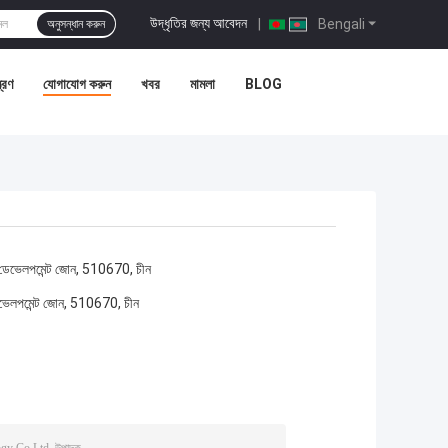
উদ্ধৃতির জন্য আবেদন
|
Bengali
অনুসন্ধান করুন
ত্রণ
যোগাযোগ করুন
খবর
মামলা
BLOG
়াল ডেভেলপমেন্ট জোন, 510670, চীন
ল ডেভেলপমেন্ট জোন, 510670, চীন