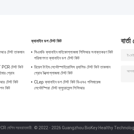
বার্তা
ক্যানাইন ডগ টেস্ট কিট
িসিআর টেস্ট তাকমান
সিএমভি ক্যানাইন মাইকোপ্লাজমা পিসিআর সনাক্তকরণ কিট
পরিমাণগত ক্যানাইন ডগ টেস্ট কিট
 PCR টেস্ট কিট
রিয়েল টাইম লেপ্টোস্পাইরোসিস র‌্যাপিড টেস্ট কিট তাকমান
মার প্রোব
প্রোব টক্সোপ্লাজমা টেস্ট কিট
আর টেস্ট কিট
CLep ক্যানাইন ডগ টেস্ট কিট ডিএনএ পলিমারেজ
কশন কিট
লেপ্টোস্পিরা টেস্ট ফ্লুরোসেন্স পিসিআর
PCR মেশিন সরবরাহকারী.
© 2022 - 2026 Guangzhou BioKey Healthy Technology 