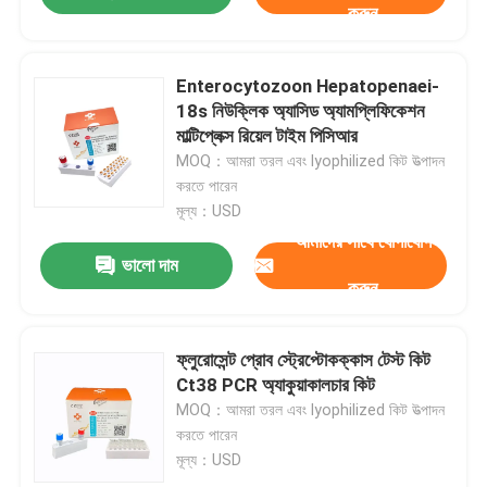
করুন
ডাইজেস্টিভ টেস্ট কিট
Enterocytozoon Hepatopenaei-
18s নিউক্লিক অ্যাসিড অ্যামপ্লিফিকেশন
অ্যাকুয়াকালচার টেস্ট কিট
মাল্টিপ্লেক্স রিয়েল টাইম পিসিআর
MOQ：আমরা তরল এবং lyophilized কিট উত্পাদন
করতে পারেন
পোর্সিন টেস্ট কিট
মূল্য：USD
আমাদের সাথে যোগাযোগ
ক্যানাইন ডগ টেস্ট কিট
ভালো দাম
করুন
বিড়াল বিড়াল টেস্ট কিট
ফ্লুরোসেন্ট প্রোব স্ট্রেপ্টোকক্কাস টেস্ট কিট
Ct38 PCR অ্যাকুয়াকালচার কিট
পোকামাকড় বাহিত রোগ পরীক্ষা
MOQ：আমরা তরল এবং lyophilized কিট উত্পাদন
করতে পারেন
মূল্য：USD
নিউক্লিক অ্যাসিড নিষ্কাশন মেশিন