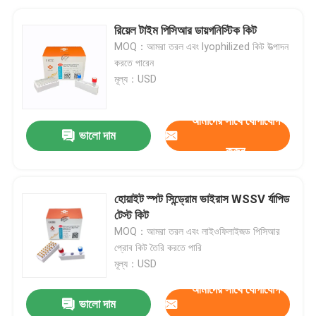
রিয়েল টাইম পিসিআর ডায়গনিস্টিক কিট
MOQ：আমরা তরল এবং lyophilized কিট উত্পাদন
করতে পারেন
মূল্য：USD
আমাদের সাথে যোগাযোগ
ভালো দাম
করুন
হোয়াইট স্পট সিন্ড্রোম ভাইরাস WSSV র্যাপিড
টেস্ট কিট
MOQ：আমরা তরল এবং লাইওফিলাইজড পিসিআর
প্রোব কিট তৈরি করতে পারি
মূল্য：USD
আমাদের সাথে যোগাযোগ
ভালো দাম