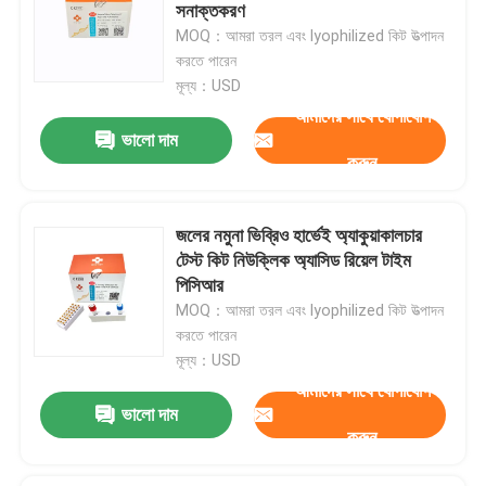
সনাক্তকরণ
MOQ：আমরা তরল এবং lyophilized কিট উত্পাদন
VR প্রদর্শন
করতে পারেন
মূল্য：USD
আমাদের সাথে যোগাযোগ
আমাদের সম্পর্কে
ভালো দাম
করুন
কারখানা ভ্রমণ
জলের নমুনা ভিব্রিও হার্ভেই অ্যাকুয়াকালচার
টেস্ট কিট নিউক্লিক অ্যাসিড রিয়েল টাইম
মান নিয়ন্ত্রণ
পিসিআর
MOQ：আমরা তরল এবং lyophilized কিট উত্পাদন
যোগাযোগ করুন
করতে পারেন
মূল্য：USD
আমাদের সাথে যোগাযোগ
খবর
ভালো দাম
করুন
মামলা