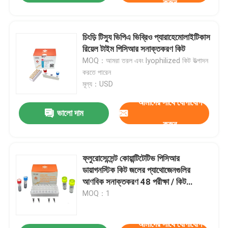
করুন
চিংড়ি টিস্যু ভিপিএ ভিব্রিও প্যারাহেমোলাইটিকাস
রিয়েল টাইম পিসিআর সনাক্তকরণ কিট
MOQ：আমরা তরল এবং lyophilized কিট উত্পাদন
করতে পারেন
মূল্য：USD
আমাদের সাথে যোগাযোগ
ভালো দাম
করুন
ফ্লুরোসেন্সেন্ট কোয়ান্টিটেটিভ পিসিআর
ডায়াগনস্টিক কিট জলের প্যাথোজেনগুলির
আণবিক সনাক্তকরণ 48 পরীক্ষা / কিট
ডায়াগনস্টিক
MOQ：1
আমাদের সাথে যোগাযোগ