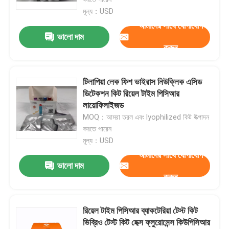
মূল্য：USD
আমাদের সাথে যোগাযোগ
ভালো দাম
করুন
টিলাপিয়া লেক ফিশ ভাইরাস নিউক্লিক এসিড
ডিটেকশন কিট রিয়েল টাইম পিসিআর
লায়োফিলাইজড
MOQ：আমরা তরল এবং lyophilized কিট উত্পাদন
করতে পারেন
মূল্য：USD
আমাদের সাথে যোগাযোগ
বাড়ি
ভালো দাম
করুন
পণ্য
রিয়েল টাইম পিসিআর ব্যাকটেরিয়া টেস্ট কিট
ভিব্রিও টেস্ট কিট হেক্স ফ্লুরোসেন্স কিউপিসিআর
ভিডিও