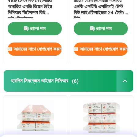
48টি টেস্ট/কিট নেইসেরিয়া
রিয়েল টাইম নিসেরিয়া গনোরিয়া
গনোরিয়া এনজি রিয়েল টাইম
এনজি এসটিডি এসটিআই টেস্ট
পিসিআর ডিটেকশন কিট
কিট লাইওফিলাইজড 24 টেস্ট/
লাইওফিলাইজড
কিট
ভালো দাম
ভালো দাম
আমাদের সাথে যোগাযোগ করুন
আমাদের সাথে যোগাযোগ করুন
হারপিস সিমপ্লেক্স ভাইরাস পিসিআর
(6)