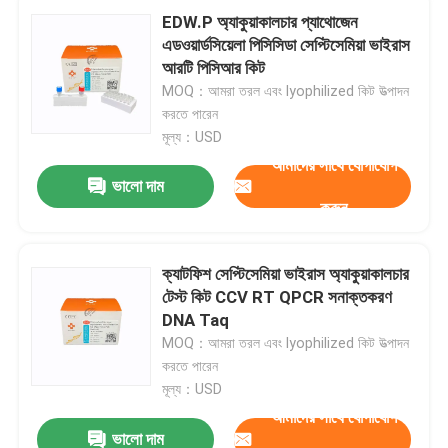
EDW.P অ্যাকুয়াকালচার প্যাথোজেন
এডওয়ার্ডসিয়েলা পিসিসিডা সেপ্টিসেমিয়া ভাইরাস
Blog
আরটি পিসিআর কিট
MOQ：আমরা তরল এবং lyophilized কিট উত্পাদন
করতে পারেন
RT qPCR মেশিন
মূল্য：USD
আমাদের সাথে যোগাযোগ
পোর্টেবল qPCR মেশিন
ভালো দাম
করুন
এইচপিভি পিসিআর কিট
ক্যাটফিশ সেপ্টিসেমিয়া ভাইরাস অ্যাকুয়াকালচার
টেস্ট কিট CCV RT QPCR সনাক্তকরণ
STD STI টেস্ট কিট
DNA Taq
MOQ：আমরা তরল এবং lyophilized কিট উত্পাদন
করতে পারেন
হারপিস সিমপ্লেক্স ভাইরাস পিসিআর
মূল্য：USD
আমাদের সাথে যোগাযোগ
শ্বাসযন্ত্রের পিসিআর পরীক্ষা
ভালো দাম