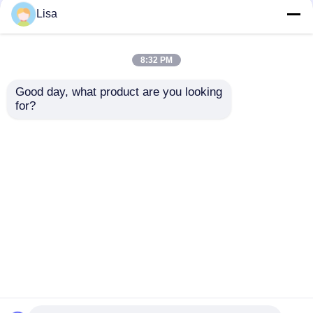
এপস্টাইন বার ভাইরাস ইবিভি
এপস্টাইন বার ভাইরাস ইবিভি
Lisa
রিয়েল টাইম পিসিআর ডিটেকশন
রিয়েল টাইম পিসিআর ডিটেকশন
কিট লাইওফিলাইজড 48 টেস্টস/
কিট লাইওফিলাইজড 96 টেস্টস/
কিট
কিট
8:32 PM
ভালো দাম
ভালো দাম
Good day, what product are you looking 
for?
আমাদের সাথে যোগাযোগ করুন
আমাদের সাথে যোগাযোগ করুন
আরো দেখুন
বাড়ি
আমাদের সম্পর্কে
আমাদের সাথে যোগাযোগ করুন
Desktop Site
সাইট ম্যাপ
গোপনীয়তা নীতি
গুণ
RT qPCR মেশিন
চীন কারখানা.Copyright © 2026