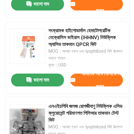
ভালো দাম
করুন
সংক্রামক হাইপোডার্মাল হেমাটোপয়েটিক
নেক্রোসিস ভাইরাস (IHHNV) নিউক্লিক
অ্যাসিড তাকমান QPCR কিট
MOQ：আমরা তরল এবং lyophilized কিট উত্পাদন
করতে পারেন
মূল্য：USD
আমাদের সাথে যোগাযোগ
ভালো দাম
করুন
এনএইচপিবি জলজ রোগজীবাণু নিউক্লিক এসিড
ফ্লুরোসেন্ট পরিমাণগত পিসিআর তাকমান টেস্ট
কিট
MOQ：আমরা তরল এবং lyophilized কিট উত্পাদন
করতে পারেন