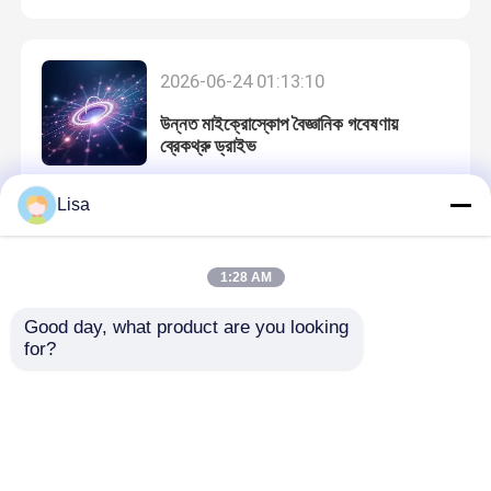
Blog
2026-06-24 01:13:10
উন্নত মাইক্রোস্কোপ বৈজ্ঞানিক গবেষণায়
RT qPCR মেশিন
ব্রেকথ্রু ড্রাইভ
পোর্টেবল qPCR মেশিন
Lisa
2026-06-22 01:12:32
এইচপিভি পিসিআর কিট
1:28 AM
নতুন যৌগিক অণুবীক্ষণ বিজ্ঞান এবং শিল্প গবেষণা
অগ্রগতি
Good day, what product are you looking 
STD STI টেস্ট কিট
for?
হারপিস সিমপ্লেক্স ভাইরাস পিসিআর
2026-06-20 01:11:45
লেইকাস খাঁড়া মাইক্রোস্কোপস অ্যাডভান্স
শ্বাসযন্ত্রের পিসিআর পরীক্ষা
সায়েন্টিফিক এবং ইন্ডাস্ট্রিয়াল রিসার্চ