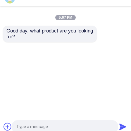
5:07 PM
Good day, what product are you looking 
for?
বাড়ি
আমাদের সম্পর্কে
আমাদের সাথে যোগাযোগ করুন
Desktop Site
সাইট ম্যাপ
গোপনীয়তা নীতি
গুণ
RT qPCR মেশিন
চীন কারখানা.Copyright © 2026
Guangzhou BioKey Healthy Technology Co.Ltd.