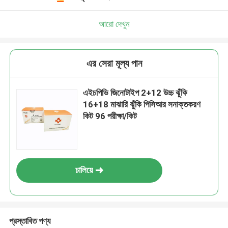
আরো দেখুন
এর সেরা মূল্য পান
এইচপিভি জিনোটাইপ 2+12 উচ্চ ঝুঁকি
16+18 মাঝারি ঝুঁকি পিসিআর সনাক্তকরণ
কিট 96 পরীক্ষা/কিট
চালিয়ে
প্রস্তাবিত পণ্য