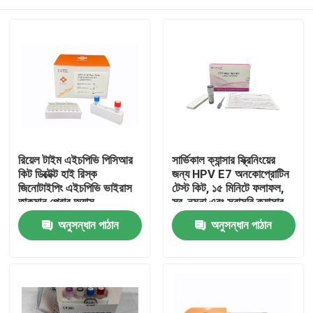
রিয়েল টাইম এইচপিভি পিসিআর
সার্ভিকাল ক্যান্সার স্ক্রিনিংয়ের
কিট ডিক্টেক্ট হাই রিস্ক
জন্য HPV E7 অনকোপ্রোটিন
জিনোটাইপিং এইচপিভি ভাইরাস
টেস্ট কিট, ১৫ মিনিটে ফলাফল,
তাকমান প্রোব অ্যাস
স্ব-নমুনা এবং সরাসরি ক্যান্সার
কোষের প্রোটিন সনাক্তকরণ
বাড়ি
অনুসন্ধান পাঠান
অনুসন্ধান পাঠান
পণ্য
ভিডিও