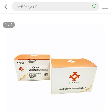
1
/
1