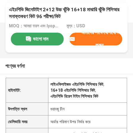
এইচপিভি জিনোটাইপ 2+12 উচ্চ ঝুঁকি 16+18 মাঝারি ঝুঁকি পিসিআর
সনাক্তকরণ কিট 96 পরীক্ষা/কিট
MOQ：আমরা তরল এবং lyophilized কিট উত্পাদন করতে পারেন
মূল্য：USD
আমাদের সাথে যোগাযোগ
ভালো দাম
করুন
পণ্যের বর্ণনা
লাইওফিলাইজড এইচপিভি পিসিআর কিট
,
হাইলাইট:
16+18 এইচপিভি পিসিআর কিট
,
এইচপিভি রিয়েল টাইম পিসিআর কিট
উৎপত্তি স্থল
গুয়াংজু চীন
ডেলিভারি সময়
অর্ডার পরিমাণ উপর নির্ভর করে