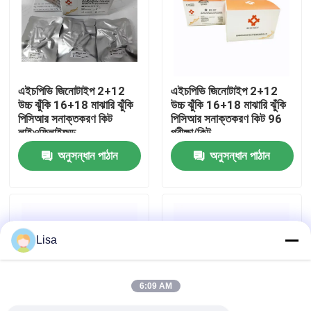
VR প্রদর্শন
আমাদের সম্পর্কে
এইচপিভি জিনোটাইপ 2+12
এইচপিভি জিনোটাইপ 2+12
উচ্চ ঝুঁকি 16+18 মাঝারি ঝুঁকি
উচ্চ ঝুঁকি 16+18 মাঝারি ঝুঁকি
পিসিআর সনাক্তকরণ কিট
পিসিআর সনাক্তকরণ কিট 96
কারখানা ভ্রমণ
লাইওফিলাইজড
পরীক্ষা/কিট
অনুসন্ধান পাঠান
অনুসন্ধান পাঠান
মান নিয়ন্ত্রণ
যোগাযোগ করুন
Lisa
খবর
6:09 AM
মামলা