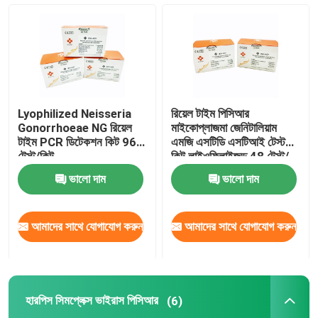
ব্লগ
RT qPCR মেশিন
Lyophilized Neisseria
রিয়েল টাইম পিসিআর
পোর্টেবল qPCR মেশিন
Gonorrhoeae NG রিয়েল
মাইকোপ্লাজমা জেনিটালিয়াম
টাইম PCR ডিটেকশন কিট 96
এমজি এসটিডি এসটিআই টেস্ট
টেস্ট/কিট
কিট লাইওফিলাইজড 48 টেস্ট/
কিট
এইচপিভি পিসিআর কিট
ভালো দাম
ভালো দাম
STD STI টেস্ট কিট
আমাদের সাথে যোগাযোগ করুন
আমাদের সাথে যোগাযোগ করুন
হারপিস সিমপ্লেক্স ভাইরাস পিসিআর
হারপিস সিমপ্লেক্স ভাইরাস পিসিআর
(6)
শ্বাসযন্ত্রের পিসিআর পরীক্ষা