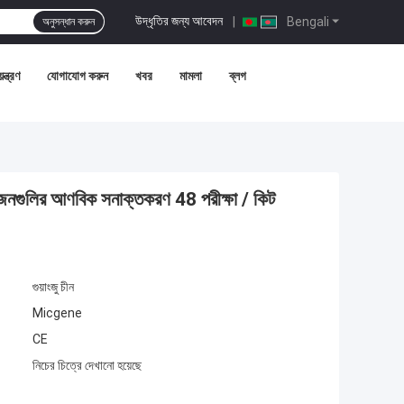
উদ্ধৃতির জন্য আবেদন
|
Bengali
অনুসন্ধান করুন
ন্ত্রণ
যোগাযোগ করুন
খবর
মামলা
ব্লগ
াথোজেনগুলির আণবিক সনাক্তকরণ 48 পরীক্ষা / কিট
গুয়াংজু চীন
Micgene
CE
নিচের চিত্রে দেখানো হয়েছে