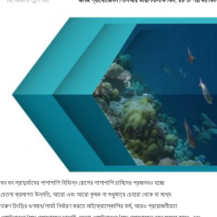
বিশেষভাবে তুলে ধরা:
জলজ প্যাথোজেনস পিসিআর ডায়াগনস্টিক কিট
,
৪৮ টি পরীক্ষা/কি
ঘন ঘন প্রাদুর্ভাবের পাশাপাশি বিভিন্ন রোগের পাশাপাশি চাষিদের প্রজননও হচ্ছে
চেতনা ক্রমাগত উন্নতি, আরো এবং আরো কৃষক না শুধুমাত্র চেহারা থেকে বা মধ্যে
তরুণ চিংড়ির গুণমান/লার্ভা নির্ধারণ করতে মাইক্রোস্কোপির ফর্ম, আরও প্রয়োজনীয়তা