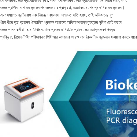
পোস্টলারভা/মাছ প্যাথোজেন ছাড়াই, অথবা পোস্টলারভা/মাছ প্যাথোজেন বহন ক্ষমতা জানে, এবং
জলজ প্রাণীর রোগ সনাক্তকরণের জলজ চাষ প্রক্রিয়া, সম্ভাব্য রোগের প্রাথমিক সনাক্তকরণ,
এবং সময়মত প্রতিরোধ এবং নিয়ন্ত্রণ ব্যবস্থা, সময়মত ক্ষতি হ্রাস, তাই অভিজ্ঞতার যুগ
ধীরে ধীরে দূরে প্রজনন, বৈজ্ঞানিক প্রজনন আমাদের অধিকাংশ জন্য বৃহত্তর সুবিধা তৈরি করবে
জলজ পালন কর্মীরা।চারা নির্বাচন থেকে প্রজননে নিয়মিত প্যাথোজেন সনাক্তকরণ পর্যন্ত
প্রক্রিয়া, রিয়েল-টাইম পরিমাণগত পিসিআর আমাদের আরও ভাল বৈজ্ঞানিক প্রজননে সহায়তা করতে পার