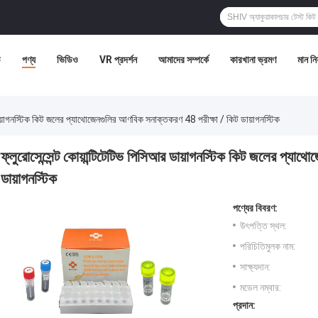
ি
পণ্য
ভিডিও
VR প্রদর্শন
আমাদের সম্পর্কে
কারখানা ভ্রমণ
মান নিয়
 ডায়াগনস্টিক কিট জলের প্যাথোজেনগুলির আণবিক সনাক্তকরণ 48 পরীক্ষা / কিট ডায়াগনস্টিক
ফ্লুরোসেন্সেন্ট কোয়ান্টিটেটিভ পিসিআর ডায়াগনস্টিক কিট জলের প্য
ডায়াগনস্টিক
পণ্যের বিবরণ:
উৎপত্তি স্থল:
পরিচিতিমুলক নাম:
সাক্ষ্যদান:
মডেল নম্বার:
প্রদান: