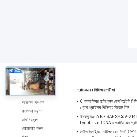
সম্বন্ধে
শ্বাসযন্ত্রের পিসিআর পরীক্ষা
6 প্যারামিটার মাল্টিপ্লেক্স রেসপিরেটরি প
আমাদের সম্পর্কে
প্রোব প্রাইমার পিসিআর রিজেন্ট কিট
কারখানা ভ্রমণ
ইনফ্লুয়েঞ্জা A B / SARS-CoV-2 RT
মান নিয়ন্ত্রণ
Lyophilized DNA এনজাইম মিক্স প্রাই
যোগাযোগ করুন
লাইওফিলাইজড মাল্টিপল রেসপিরেটরি পিসি
খবর