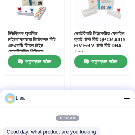
VR প্রদর্শন
নিউক্লিক অ্যাসিড
ভেটেরিনারি লিউকেমিয়া ফেলাইন
আমাদের সম্পর্কে
মাইকোপ্লাজমা ডিটেকশন কিট
ক্যাট টেস্ট কিট QPCR AIDS
এমএফভি রিয়েল টাইম
FIV FeLV টেস্ট কিট DNA
কোয়ান্টিটেটিভ পিসিআর
Taq
কারখানা ভ্রমণ
অনুসন্ধান পাঠান
অনুসন্ধান পাঠান
মান নিয়ন্ত্রণ
যোগাযোগ করুন
Lisa
খবর
10:37 AM
মামলা
Good day, what product are you looking 