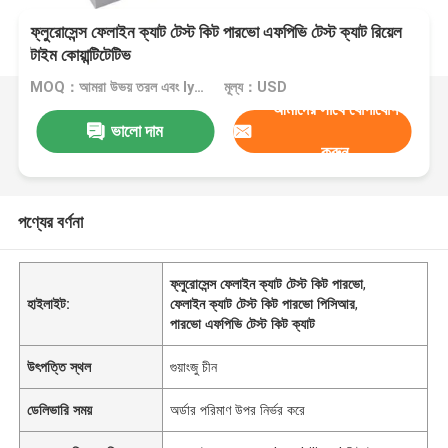
ফ্লুরোসেন্স ফেলাইন ক্যাট টেস্ট কিট পারভো এফপিভি টেস্ট ক্যাট রিয়েল
টাইম কোয়ান্টিটেটিভ
MOQ：আমরা উভয় তরল এবং lyophilized কিট উত্পাদন
মূল্য：USD
আমাদের সাথে যোগাযোগ
ভালো দাম
করুন
পণ্যের বর্ণনা
ফ্লুরোসেন্স ফেলাইন ক্যাট টেস্ট কিট পারভো
,
হাইলাইট:
ফেলাইন ক্যাট টেস্ট কিট পারভো পিসিআর
,
পারভো এফপিভি টেস্ট কিট ক্যাট
উৎপত্তি স্থল
গুয়াংজু চীন
ডেলিভারি সময়
অর্ডার পরিমাণ উপর নির্ভর করে