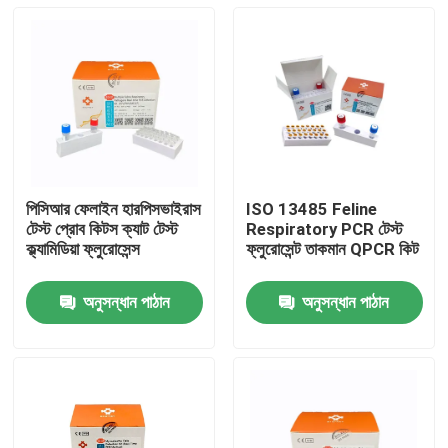
পিসিআর ফেলাইন হারপিসভাইরাস
ISO 13485 Feline
টেস্ট প্রোব কিটস ক্যাট টেস্ট
Respiratory PCR টেস্ট
ক্ল্যামিডিয়া ফ্লুরোসেন্স
ফ্লুরোসেন্ট তাকমান QPCR কিট
অনুসন্ধান পাঠান
অনুসন্ধান পাঠান
বাড়ি
পণ্য
ভিডিও