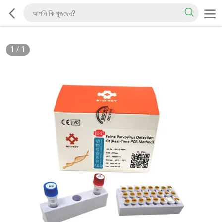
1
/
1