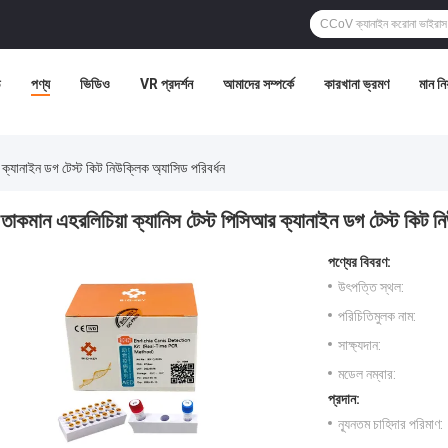
ি
পণ্য
ভিডিও
VR প্রদর্শন
আমাদের সম্পর্কে
কারখানা ভ্রমণ
মান নিয়
ক্যানাইন ডগ টেস্ট কিট নিউক্লিক অ্যাসিড পরিবর্ধন
তাকমান এহরলিচিয়া ক্যানিস টেস্ট পিসিআর ক্যানাইন ডগ টেস্ট কিট নি
পণ্যের বিবরণ:
উৎপত্তি স্থল:
পরিচিতিমুলক নাম:
সাক্ষ্যদান:
মডেল নম্বার:
প্রদান:
ন্যূনতম চাহিদার পরিমাণ: