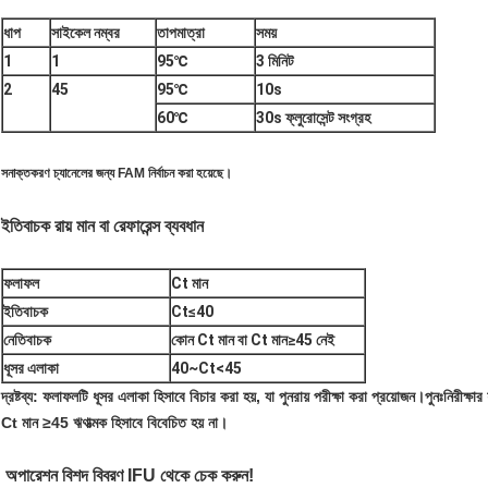
ধাপ
সাইকেল নম্বর
তাপমাত্রা
সময়
1
1
95℃
3 মিনিট
2
45
95℃
10s
60℃
30s ফ্লুরোসেন্ট সংগ্রহ
সনাক্তকরণ চ্যানেলের জন্য FAM নির্বাচন করা হয়েছে।
ইতিবাচক রায় মান বা রেফারেন্স ব্যবধান
ফলাফল
Ct মান
ইতিবাচক
Ct≤40
নেতিবাচক
কোন Ct মান বা Ct মান≥45 নেই
ধূসর এলাকা
40~Ct<45
দ্রষ্টব্য: ফলাফলটি ধূসর এলাকা হিসাবে বিচার করা হয়, যা পুনরায় পরীক্ষা করা প্রয়োজন।পুনঃনিরীক
Ct মান ≥45 ঋণাত্মক হিসাবে বিবেচিত হয় না।
অপারেশন বিশদ বিবরণ IFU থেকে চেক করুন!