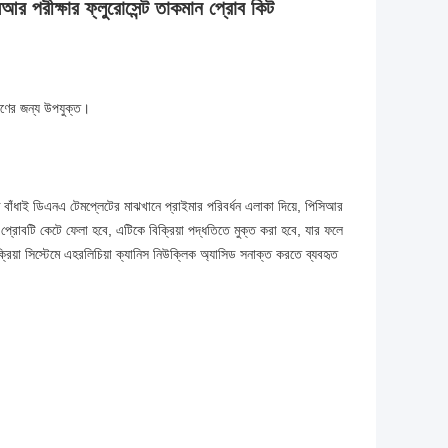
িআর পরীক্ষার ফ্লুরোসেন্ট তাকমান প্রোব কিট
রণের জন্য উপযুক্ত।
্ট বাঁধাই ডিএনএ টেমপ্লেটের মাঝখানে প্রাইমার পরিবর্ধন এলাকা দিয়ে, পিসিআর
ি প্রোবটি কেটে ফেলা হবে, এটিকে বিক্রিয়া পদ্ধতিতে মুক্ত করা হবে, যার ফলে
িক্রিয়া সিস্টেমে এহরলিচিয়া ক্যানিস নিউক্লিক অ্যাসিড সনাক্ত করতে ব্যবহৃত