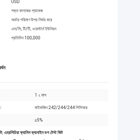
USD
শক্ত কাগজের প্যাকেজ
অর্ডার পরিমাণ উপর নির্ভর করে
এল/সি, টি/টি, ওয়েস্টার্ন ইউনিয়ন
প্রতিদিন 100,000
র্ধন
:
1 ২ মাস
য:
মাইকজিন 242/244/244 পিসিআর
≤5%
িট
,
এহরলিচিয়া ক্যানিস ক্যানাইন ডগ টেস্ট কিট