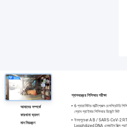
সম্বন্ধে
শ্বাসযন্ত্রের পিসিআর পরীক্ষা
6 প্যারামিটার মাল্টিপ্লেক্স রেসপিরেটরি প
আমাদের সম্পর্কে
প্রোব প্রাইমার পিসিআর রিজেন্ট কিট
কারখানা ভ্রমণ
ইনফ্লুয়েঞ্জা A B / SARS-CoV-2 RT
মান নিয়ন্ত্রণ
Lyophilized DNA এনজাইম মিক্স প্রাই