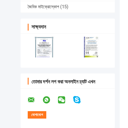
জৈবিক মাইক্রোস্কোপ
(15)
সাক্ষ্যদান
তোমার দর্শন লগ করা অনলাইন চ্যাট এখন