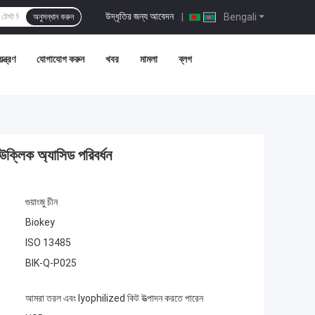
উদ্ধৃতির জন্য আবেদন
|
Bengali
অনুসন্ধান করুন
ন্ত্রণ
যোগাযোগ করুন
খবর
মামলা
ব্লগ
উক্লিক অ্যাসিড পরিবর্ধন
গুয়াংজু চীন
Biokey
ISO 13485
BIK-Q-P025
আমরা তরল এবং lyophilized কিট উত্পাদন করতে পারেন