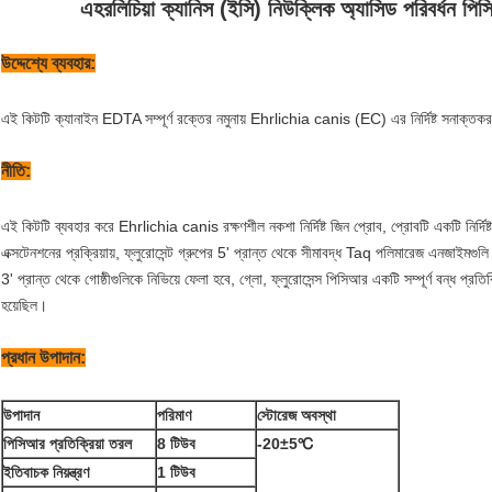
এহরলিচিয়া ক্যানিস (ইসি) নিউক্লিক অ্যাসিড পরিবর্ধন পিস
উদ্দেশ্যে ব্যবহার:
এই কিটটি ক্যানাইন EDTA সম্পূর্ণ রক্তের নমুনায় Ehrlichia canis (EC) এর নির্দিষ্ট সনাক্তক
নীতি:
এই কিটটি ব্যবহার করে Ehrlichia canis রক্ষণশীল নকশা নির্দিষ্ট জিন প্রোব, প্রোবটি একটি নির্দিষ
এক্সটেনশনের প্রক্রিয়ায়, ফ্লুরোসেন্ট গ্রুপের 5' প্রান্ত থেকে সীমাবদ্ধ Taq পলিমারেজ এনজাইমগুল
3' প্রান্ত থেকে গোষ্ঠীগুলিকে নিভিয়ে ফেলা হবে, গ্লো, ফ্লুরোসেন্স পিসিআর একটি সম্পূর্ণ বন্ধ প্রত
হয়েছিল।
প্রধান উপাদান:
উপাদান
পরিমাণ
স্টোরেজ অবস্থা
পিসিআর প্রতিক্রিয়া তরল
8 টিউব
-20±5℃
ইতিবাচক নিয়ন্ত্রণ
1 টিউব