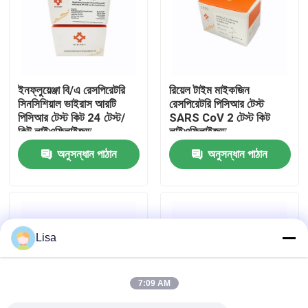
VR প্রদর্শন
আমাদের সম্পর্কে
ইনফ্লুয়েঞ্জা বি/এ রেসপিরেটরি
রিয়েল টাইম মাইকজিন
সিনসিশিয়াল ভাইরাস আরটি
রেসপিরেটরি পিসিআর টেস্ট
পিসিআর টেস্ট কিট 24 টেস্ট/
SARS CoV 2 টেস্ট কিট
কারখানা ভ্রমণ
কিট লাইওফিলাইজড
লাইওফিলাইজড
অনুসন্ধান পাঠান
অনুসন্ধান পাঠান
মান নিয়ন্ত্রণ
যোগাযোগ করুন
Lisa
খবর
7:09 AM
মামলা