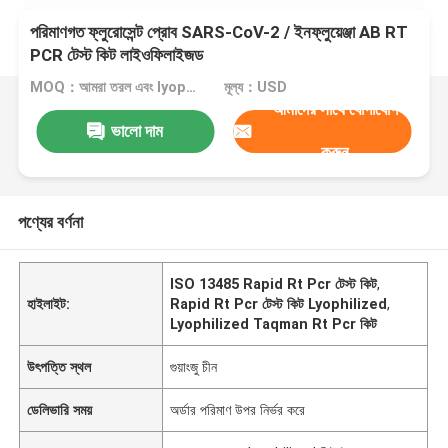
পরিমাণগত ফ্লুরোসেন্ট প্রোব SARS-CoV-2 / ইনফ্লুয়েঞ্জা AB RT
PCR টেস্ট কিট লাইওফিলাইজড
MOQ：আমরা তরল এবং lyophilized কিট উত্পাদন করতে পারেন
মূল্য：USD
আমাদের সাথে যোগাযোগ
ভালো দাম
করুন
পণ্যের বর্ণনা
ISO 13485 Rapid Rt Pcr টেস্ট কিট
,
হাইলাইট:
Rapid Rt Pcr টেস্ট কিট Lyophilized
,
Lyophilized Taqman Rt Pcr কিট
উৎপত্তি স্থল
গুয়াংজু চীন
ডেলিভারি সময়
অর্ডার পরিমাণ উপর নির্ভর করে