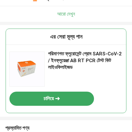
আরো দেখুন
এর সেরা মূল্য পান
পরিমাণগত ফ্লুরোসেন্ট প্রোব SARS-CoV-2
/ ইনফ্লুয়েঞ্জা AB RT PCR টেস্ট কিট
লাইওফিলাইজড
চালিয়ে
প্রস্তাবিত পণ্য