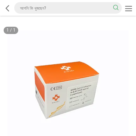
1
/
1