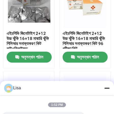
VR প্রদর্শন
আমাদের সম্পর্কে
এইচপিভি জিনোটাইপ 2+12
এইচপিভি জিনোটাইপ 2+12
উচ্চ ঝুঁকি 16+18 মাঝারি ঝুঁকি
উচ্চ ঝুঁকি 16+18 মাঝারি ঝুঁকি
পিসিআর সনাক্তকরণ কিট
পিসিআর সনাক্তকরণ কিট 96
কারখানা ভ্রমণ
লাইওফিলাইজড
পরীক্ষা/কিট
অনুসন্ধান পাঠান
অনুসন্ধান পাঠান
মান নিয়ন্ত্রণ
যোগাযোগ করুন
Lisa
খবর
1:52 PM
মামলা