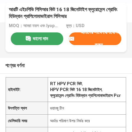
আরটি এইচপিভি পিসিআর কিট 16 18 জিনোটাইপ ফ্লুরোসেন্স প্রোবিং
হিউম্যান প্যাপিলোমাভাইরাস পিসিআর
MOQ：আমরা তরল এবং lyophilized কিট উত্পাদন করতে পারেন
মূল্য：USD
আমাদের সাথে যোগাযোগ
ভালো দাম
করুন
পণ্যের বর্ণনা
RT HPV PCR কিট
,
হাইলাইট:
HPV PCR কিট 16 18 জিনোটাইপ
,
ফ্লুরোসেন্স প্রোবিং হিউম্যান প্যাপিলোমাভাইরাস Pcr
উৎপত্তি স্থল
গুয়াংজু চীন
ডেলিভারি সময়
অর্ডার পরিমাণ উপর নির্ভর করে