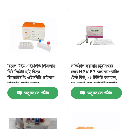
রিয়েল টাইম এইচপিভি পিসিআর
সার্ভিকাল ক্যান্সার স্ক্রিনিংয়ের
কিট ডিক্টেক্ট হাই রিস্ক
জন্য HPV E7 অনকোপ্রোটিন
জিনোটাইপিং এইচপিভি ভাইরাস
টেস্ট কিট, ১৫ মিনিটে ফলাফল,
তাকমান প্রোব অ্যাস
স্ব-নমুনা এবং সরাসরি ক্যান্সার
কোষের প্রোটিন সনাক্তকরণ
বাড়ি
অনুসন্ধান পাঠান
অনুসন্ধান পাঠান
পণ্য
ভিডিও