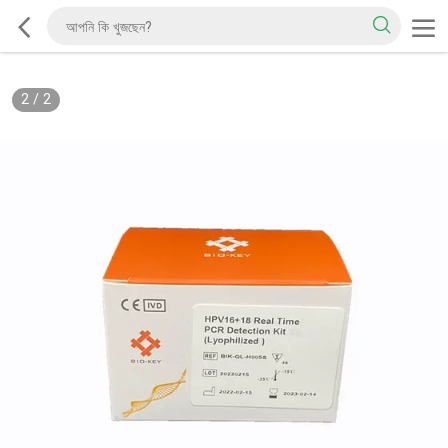
2
/
2