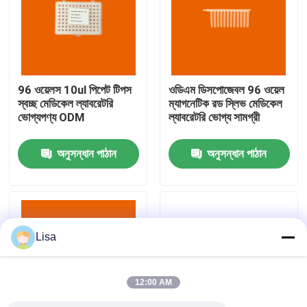
VR প্রদর্শন
আমাদের সম্পর্কে
96 ওয়েলস 10ul পিপেট টিপস
ওডিএম ডিসপোজেবল 96 ওয়েল
স্বচ্ছ মেডিকেল ল্যাবরেটরি
ম্যাগনেটিক রড স্লিভ মেডিকেল
ভোগ্যপণ্য ODM
ল্যাবরেটরি ভোগ্য সামগ্রী
কারখানা ভ্রমণ
অনুসন্ধান পাঠান
অনুসন্ধান পাঠান
মান নিয়ন্ত্রণ
যোগাযোগ করুন
Lisa
খবর
12:00 AM
মামলা