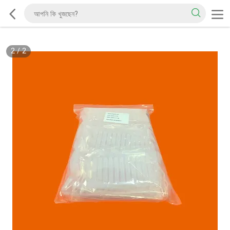
2
/
2