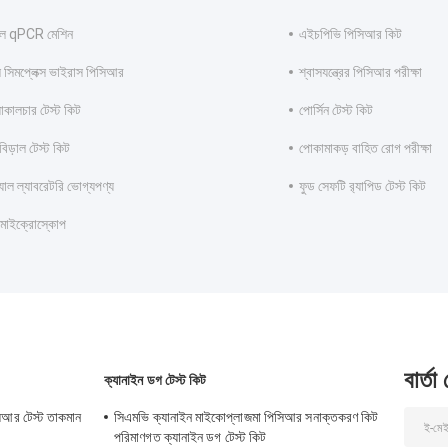
েবল qPCR মেশিন
এইচপিভি পিসিআর কিট
 সিমপ্লেক্স ভাইরাস পিসিআর
শ্বাসযন্ত্রের পিসিআর পরীক্ষা
য়াকালচার টেস্ট কিট
পোর্সিন টেস্ট কিট
বিড়াল টেস্ট কিট
পোকামাকড় বাহিত রোগ পরীক্ষা
যাল ল্যাবরেটরি ভোগ্যপণ্য
ফুড সেফটি র‍্যাপিড টেস্ট কিট
 মাইক্রোস্কোপ
বার্তা
ক্যানাইন ডগ টেস্ট কিট
িসিআর টেস্ট তাকমান
সিএমভি ক্যানাইন মাইকোপ্লাজমা পিসিআর সনাক্তকরণ কিট
পরিমাণগত ক্যানাইন ডগ টেস্ট কিট