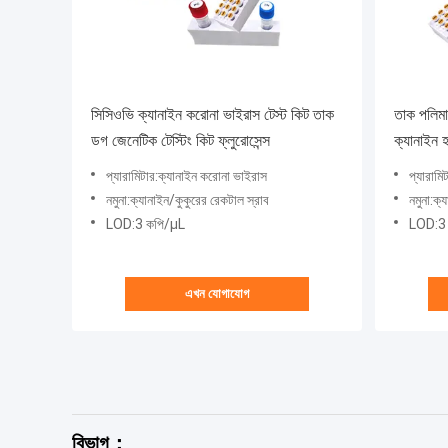
সিসিওভি ক্যানাইন করোনা ভাইরাস টেস্ট কিট তাক
তাক পলিমা
ডগ জেনেটিক টেস্টিং কিট ফ্লুরোসেন্স
ক্যানাইন হ
প্যারামিটার:ক্যানাইন করোনা ভাইরাস
প্যারামি
নমুনা:ক্যানাইন/কুকুরের রেকটাল স্রাব
নমুনা:ক্
LOD:3 কপি/μL
LOD:3
এখন যোগাযোগ
বিভাগ：