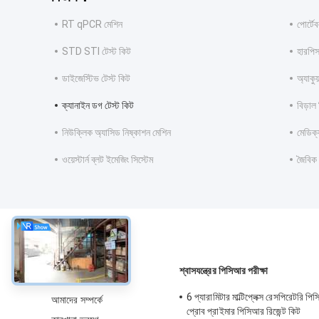
RT qPCR মেশিন
পোর্ট
STD STI টেস্ট কিট
হারপিস
ডাইজেস্টিভ টেস্ট কিট
অ্যাকু
ক্যানাইন ডগ টেস্ট কিট
বিড়াল 
নিউক্লিক অ্যাসিড নিষ্কাশন মেশিন
মেডিক্
ওয়েস্টার্ন ব্লট ইমেজিং সিস্টেম
জৈবিক
সম্বন্ধে
শ্বাসযন্ত্রের পিসিআর পরীক্ষা
6 প্যারামিটার মাল্টিপ্লেক্স রেসপিরেটরি প
আমাদের সম্পর্কে
প্রোব প্রাইমার পিসিআর রিজেন্ট কিট