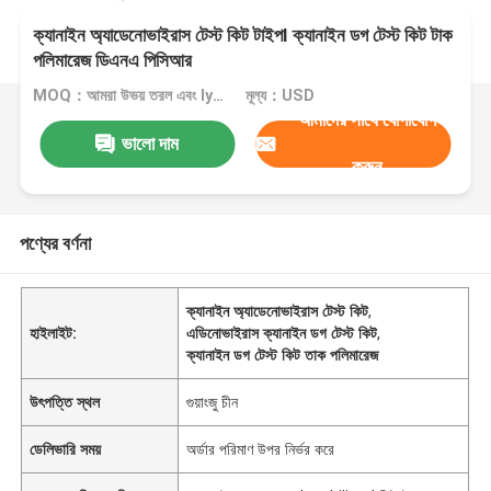
ক্যানাইন অ্যাডেনোভাইরাস টেস্ট কিট টাইপⅠ ক্যানাইন ডগ টেস্ট কিট টাক
পলিমারেজ ডিএনএ পিসিআর
MOQ：আমরা উভয় তরল এবং lyophilized কিট উত্পাদন
মূল্য：USD
আমাদের সাথে যোগাযোগ
ভালো দাম
করুন
পণ্যের বর্ণনা
ক্যানাইন অ্যাডেনোভাইরাস টেস্ট কিট
,
হাইলাইট:
এডিনোভাইরাস ক্যানাইন ডগ টেস্ট কিট
,
ক্যানাইন ডগ টেস্ট কিট তাক পলিমারেজ
উৎপত্তি স্থল
গুয়াংজু চীন
ডেলিভারি সময়
অর্ডার পরিমাণ উপর নির্ভর করে