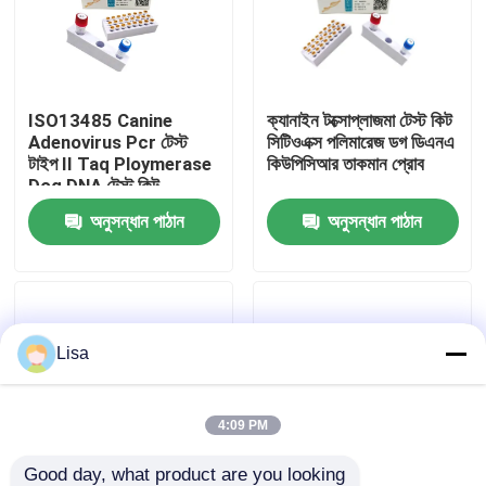
VR প্রদর্শন
ISO13485 Canine
ক্যানাইন টক্সোপ্লাজমা টেস্ট কিট
আমাদের সম্পর্কে
Adenovirus Pcr টেস্ট
সিটিওএক্স পলিমারেজ ডগ ডিএনএ
টাইপ II Taq Ploymerase
কিউপিসিআর তাকমান প্রোব
Dog DNA টেস্ট কিট
কারখানা ভ্রমণ
অনুসন্ধান পাঠান
অনুসন্ধান পাঠান
মান নিয়ন্ত্রণ
যোগাযোগ করুন
Lisa
খবর
4:09 PM
মামলা
Good day, what product are you looking 