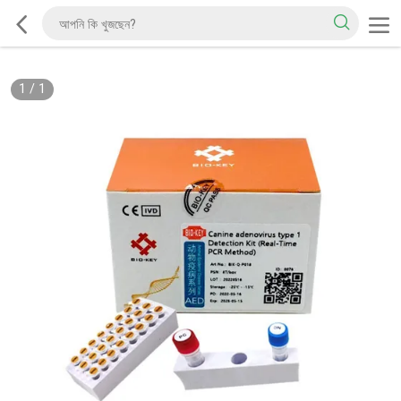
1
/
1