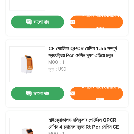
আমাদের সাথে যোগাযোগ
VR প্রদর্শন
ভালো দাম
করুন
আমাদের সম্পর্কে
CE পোর্টেবল QPCR মেশিন 1.5h সম্পূর্ণ
কারখানা ভ্রমণ
স্বয়ংক্রিয় Pcr মেশিন দূষণ এড়িয়ে চলুন
MOQ：1
মূল্য：USD
মান নিয়ন্ত্রণ
আমাদের সাথে যোগাযোগ
যোগাযোগ করুন
ভালো দাম
করুন
খবর
মাইক্রোভালভ মলিকুলার পোর্টেবল QPCR
মেশিন 4 চ্যানেল দ্রুত Rt Pcr মেশিন CE
মামলা
MOQ：1