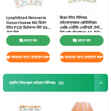
Lyophilized Neisseria
রিয়েল টাইম পিসিআর
Gonorrhoeae NG রিয়েল
মাইকোপ্লাজমা জেনিটালিয়াম
টাইম PCR ডিটেকশন কিট 96
এমজি এসটিডি এসটিআই টেস্ট
টেস্ট/কিট
কিট লাইওফিলাইজড 48 টেস্ট/
কিট
ভালো দাম
ভালো দাম
আমাদের সাথে যোগাযোগ করুন
আমাদের সাথে যোগাযোগ করুন
হারপিস সিমপ্লেক্স ভাইরাস পিসিআর
(6)