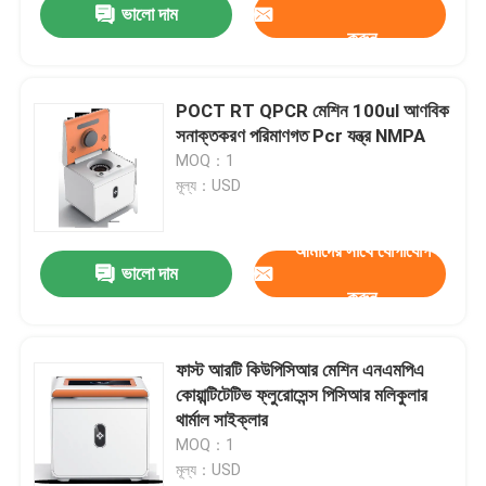
ভালো দাম
করুন
POCT RT QPCR মেশিন 100ul আণবিক
সনাক্তকরণ পরিমাণগত Pcr যন্ত্র NMPA
MOQ：1
মূল্য：USD
আমাদের সাথে যোগাযোগ
ভালো দাম
করুন
ফাস্ট আরটি কিউপিসিআর মেশিন এনএমপিএ
কোয়ান্টিটেটিভ ফ্লুরোসেন্স পিসিআর মলিকুলার
থার্মাল সাইক্লার
MOQ：1
মূল্য：USD