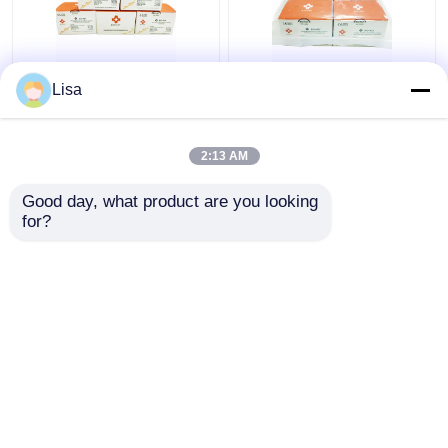
রিয়েল টাইম HSV-6 হারপিস
HSV-1 এবং 2 রিয়েল টাইম
Lisa
সিমপ্লেক্স ভাইরাস পিসিআর
হারপিস সিমপ্লেক্স ভাইরাস PCR
লাইওফিলাইজড 24 টেস্টস/কিট
Lyophilized 96 tests/Kit
2:13 AM
ভালো দাম
ভালো দাম
Good day, what product are you looking 
for?
আমাদের সাথে যোগাযোগ করুন
আমাদের সাথে যোগাযোগ করুন
আরো দেখুন
বাড়ি
আমাদের সম্পর্কে
আমাদের সাথে যোগাযোগ করুন
Desktop Site
সাইট ম্যাপ
গোপনীয়তা নীতি