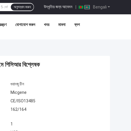
উদ্ধৃতির জন্য আবেদন
|
Bengali
অনুসন্ধান করুন
ন্ত্রণ
যোগাযোগ করুন
খবর
মামলা
ব্লগ
ম পিসিআর বিশ্লেষক
গুয়াংজু চীন
Micgene
CE/ISO13485
162/164
1