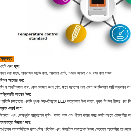
মন্তব্য:
ছোট এবং সূক্ষ্ম:
বহন করা সহজ, যানবাহনে মাউন্ট করা, আকারে ছোট, ওজনে হালকা এবং বহন করা সহজ;
স্থির আলোর পথ:
স্থির অপটিক্যাল পাথ, কোন চলমান অংশ নেই, মানে সরানোর পরে কোন অপটিক্যাল সারিবদ্ধকরণ বা 
শক্তিশালী আলোর উত্স:
প্রতিটি চ্যানেলের একটি পৃথক উচ্চ-তীব্রতা LED উত্তেজনা উত্স আছে, পৃথক নির্গমন ফিল্টার এবং ডিট
দ্রুত ওয়ার্ম আপ:
উত্তাপ এবং জোরপূর্বক বায়ুপ্রবাহ কুলিং, দ্রুত গরম এবং শীতল করার সময় অর্জন করতে চৌম্বকীয় আ
তাপমাত্রা নিয়ন্ত্রণ মান:
ঘূর্ণায়মান অ্যালুমিনিয়াম রটারগুলির গতিশীল এবং স্ট্যাটিক অপারেশন উভয় ক্ষেত্রেই অতুলনীয় তাপমাত