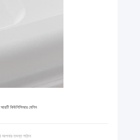
ল আরটি কিউপিসিআর মেশিন
ি আপনার তদন্ত পাঠান