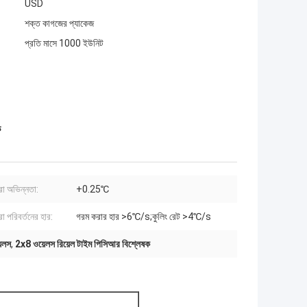
USD
শক্ত কাগজের প্যাকেজ
প্রতি মাসে 1000 ইউনিট
ক
রা অভিন্নতা:
+0.25℃
া পরিবর্তনের হার:
গরম করার হার >6℃/s;কুলিং রেট >4℃/s
েলস
,
2x8 ওয়েলস রিয়েল টাইম পিসিআর বিশ্লেষক