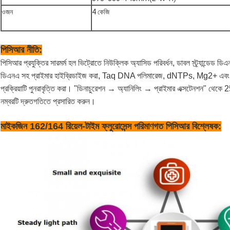
ওজন
4 কেজি
পিসিআর নীতি:
পিসিআর প্রযুক্তির সারমর্ম হল ভিট্রোতে নিউক্লিক অ্যাসিড পরিবর্ধন, ডাবল স্ট্র্যান্ডেড 
ডিএনএ সহ প্রাইমার হাইব্রিডাইজ করা, Taq DNA পলিমারেজ, dNTPs, Mg2+ এবং উপয
প্রক্রিয়াটি পুনরাবৃত্তি করা। "ডিনাচুরেশন → অ্যানিলিং → প্রাইমার এক্সটেনশন" থেকে 
নম্বরটি দ্রুতগতিতে প্রসারিত করুন।
মাইকজিন 162/164 রিয়েল-টাইম ফ্লুরোসেন্স পরিমাণগত পিসিআর বিশ্লেষক: