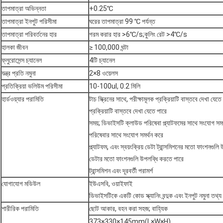
তাপমাত্রা অভিন্নতা
+0.25℃
তাপমাত্রা ইনপুট পরিসীমা
ঘরের তাপমাত্রা 99 ℃ পর্যন্ত
তাপমাত্রা পরিবর্তনের হার
গরম করার হার >6℃/s;কুলিং রেট >4℃/s
হালকা জীবন
≥ 100,000 ঘন্টা
ফ্লুরোসেন্স চ্যানেল
4টি চ্যানেল
যন্ত্র প্রতি নমুনা
2×8 ওয়েলস
প্রতিক্রিয়া ভলিউম পরিসীমা
10-100ul, 0.2 মিলি
হার্ডওয়্যার পরামিতি
টাচ স্ক্রিনের সাথে, পরীক্ষামূলক প্রক্রিয়াটি বাস্তবে দেখা যেতে 
প্রক্রিয়াটি বাস্তবে দেখা যেতে পারে
সময়; ডিভাইসটি ক্লাউড পরিষেবা প্ল্যাটফমের সাথে সংযোগ সম
পরিষেবার সাথে সংযোগ সমর্থন করে
প্ল্যাটফম, এবং স্বয়ংক্রিয় ডেটা ট্রান্সমিশনের মতো ফাংশনগুল
ডেটার মতো ফাংশনগুলি উপলব্ধি করতে পারে
ট্রান্সমিশন এবং দূরবর্তী পরামর্শ
যোগাযোগ মডিউল
ইউএসবি, ওয়াইফাই
ডিভাইসটিকে একটি কোড স্ক্যানিং বন্দুক এবং ইনপুট নমুনা তথ্য 
শারীরিক পরামিতি
ছোট আকার, বহন করা সহজ; বাহ্যিক
373×330×145mm(L×W×H)