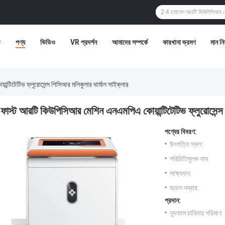
ি
পণ্য
ভিডিও
VR প্রদর্শন
আমাদের সম্পর্কে
কারখানা ভ্রমণ
মান নিয়
্টিটেটিভ ফ্লুরোসেন্স পিসিআর মলিকুলার থার্মাল সাইক্লার
ফাস্ট আরটি কিউপিসিআর মেশিন এনএমপিএ কোয়ান্টিটেটিভ ফ্লুরোসেন্স 
পণ্যের বিবরণ:
উৎপত্তি স্থল:
পরিচিতিমুলক নাম:
সাক্ষ্যদান:
মডেল নম্বার:
প্রদান:
ন্যূনতম চাহিদার পরিমাণ: