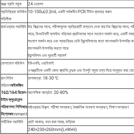
যন্ত্র প্রতি নমুনা
24 ওয়েলস
প্রতিক্রিয়া ভলিউম
10-100ul,0.2ml, একটি সর্বজনীন PCR টিউব ব্যবহার করুন
পরিসীমা
হার্ডওয়্যার পরামিতি
টাচ স্ক্রিনের সাথে, পরীক্ষামূলক প্রক্রিয়াটি বাস্তবে দেখা যায় টাচ স্ক্রিনের সাথে, 
পারে; ডিভাইসটি ক্লাউড পরিষেবা প্ল্যাটফমের সাথে সংযোগ সমর্থন করে, একটি সময়
সংযোগ সমর্থন করে এবং স্বয়ংক্রিয় ডেটা ট্রান্সমিশনের মতো ফাংশনগুলি উপলব্ধি 
ফাংশনগুলি উপলব্ধি করতে পারে
ট্রান্সমিশন এবং দূরবর্তী পরামর্শ
যোগাযোগ মডিউল
ইউএসবি, ওয়াইফাই
⭐যন্ত্রটিকে একটি কোড স্ক্যানিং বন্দুক এবং ইনপুট নমুনা তথ্য দিয়ে সংযুক্ত করা যে
রান টাইম
তাপমাত্রা: 18-30 ℃
পরিবেশ
মাইকজিন
162/164 রিয়েল-
আপেক্ষিক আর্দ্রতা: 20-80%
টাইম ফ্লুরোসেন্স
পরিমাণগত পিসিআর
সফ্টওয়্যার বিকল্প: পরীক্ষা সংস্করণ, বৈজ্ঞানিক গবেষণা সংস্করণ, শিক্ষণ সংস্করণ
বিশ্লেষক:
nment
শারীরিক পরামিতি
ছোট আকার, বহন করা সহজ; বাহ্যিক
240×230×260mm(L×W×H)