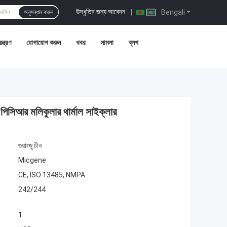
উদ্ধৃতির জন্য আবেদন
|
Bengali
অনুসন্ধান করুন
ন্ত্রণ
যোগাযোগ করুন
খবর
মামলা
ব্লগ
পিসিআর মলিকুলার থার্মাল সাইক্লার
গুয়াংজু চীন
Micgene
CE, ISO 13485, NMPA
242/244
1