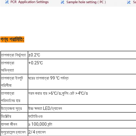
পণ্য পরামিতি
:
তাপমাত্রা নির্ভুলতা
±0.2℃
তাপমাত্রা
+0.25℃
অভিন্নতা
তাপমাত্রা ইনপুট
ঘরের তাপমাত্রা 99 ℃ পর্যন্ত
পরিসীমা
তাপমাত্রা
গরম করার হার >6℃/s;কুলিং রেট >4℃/s
পরিবর্তনের হার
উত্তেজনা সূত্র
উচ্চ ক্ষমতা LED/চ্যানেল
ডিটেক্টর
ফটোডিওড
হালকা জীবন
≥ 100,000 ঘন্টা
ফ্লুরোসেন্স চ্যানেল
2/4 চ্যানেল