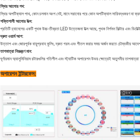
স্থির আলোর পথ:
স্থির অপটিক্যাল পাথ, কোন চলমান অংশ নেই, মানে সরানোর পরে কোন অপটিক্যাল সারিবদ্ধকরণ বা ক্রম
শক্তিশালী আলোর উত্স:
প্রতিটি চ্যানেলের একটি পৃথক উচ্চ-তীব্রতা LED উত্তেজনা উত্স আছে, পৃথক নির্গমন ফিল্টার এবং ডিটেক্
দ্রুত ওয়ার্ম আপ:
উত্তাপ এবং জোরপূর্বক বায়ুপ্রবাহ কুলিং, দ্রুত গরম এবং শীতল করার সময় অর্জন করতে চৌম্বকীয় আবেশ
তাপমাত্রা নিয়ন্ত্রণ মান:
ঘূর্ণায়মান অ্যালুমিনিয়াম রটারগুলির গতিশীল এবং স্ট্যাটিক অপারেশন উভয় ক্ষেত্রেই অতুলনীয় তাপমাত্রা
অপারেশন ইন্টারফেস: