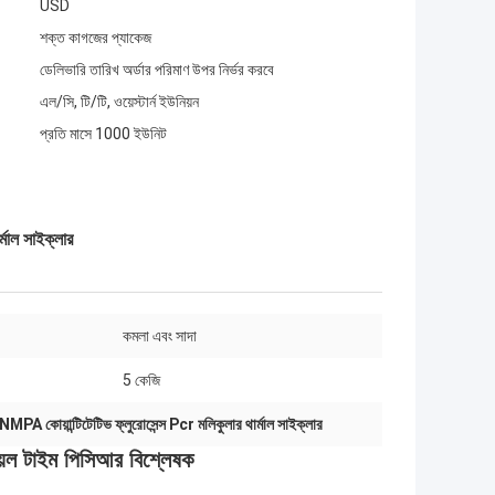
USD
শক্ত কাগজের প্যাকেজ
ডেলিভারি তারিখ অর্ডার পরিমাণ উপর নির্ভর করবে
এল/সি, টি/টি, ওয়েস্টার্ন ইউনিয়ন
প্রতি মাসে 1000 ইউনিট
্মাল সাইক্লার
কমলা এবং সাদা
5 কেজি
NMPA কোয়ান্টিটেটিভ ফ্লুরোসেন্স Pcr মলিকুলার থার্মাল সাইক্লার
িয়েল টাইম পিসিআর বিশ্লেষক