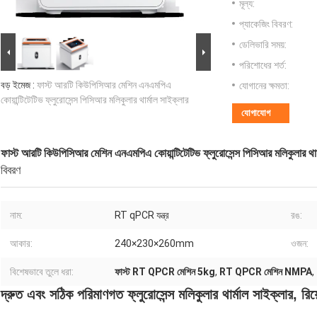
মূল্য:
প্যাকেজিং বিবরণ:
ডেলিভারি সময়:
পরিশোধের শর্ত:
বড় ইমেজ :
ফাস্ট আরটি কিউপিসিআর মেশিন এনএমপিএ
যোগানের ক্ষমতা:
কোয়ান্টিটেটিভ ফ্লুরোসেন্স পিসিআর মলিকুলার থার্মাল সাইক্লার
যোগাযোগ
ফাস্ট আরটি কিউপিসিআর মেশিন এনএমপিএ কোয়ান্টিটেটিভ ফ্লুরোসেন্স পিসিআর মলিকুলার থার
বিবরণ
নাম:
RT qPCR যন্ত্র
রঙ:
আকার:
240×230×260mm
ওজন:
বিশেষভাবে তুলে ধরা:
ফাস্ট RT QPCR মেশিন 5kg
,
RT QPCR মেশিন NMPA
,
দ্রুত এবং সঠিক পরিমাণগত ফ্লুরোসেন্স মলিকুলার থার্মাল সাইক্লার, র