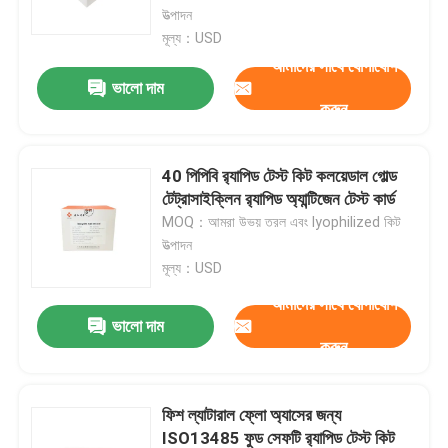
উত্পাদন
মূল্য：USD
VR প্রদর্শন
আমাদের সাথে যোগাযোগ
ভালো দাম
করুন
আমাদের সম্পর্কে
40 পিপিবি র‌্যাপিড টেস্ট কিট কলয়েডাল গোল্ড
কারখানা ভ্রমণ
টেট্রাসাইক্লিন র‌্যাপিড অ্যান্টিজেন টেস্ট কার্ড
MOQ：আমরা উভয় তরল এবং lyophilized কিট
উত্পাদন
মান নিয়ন্ত্রণ
মূল্য：USD
আমাদের সাথে যোগাযোগ
যোগাযোগ করুন
ভালো দাম
করুন
খবর
ফিশ ল্যাটারাল ফ্লো অ্যাসের জন্য
মামলা
ISO13485 ফুড সেফটি র‌্যাপিড টেস্ট কিট