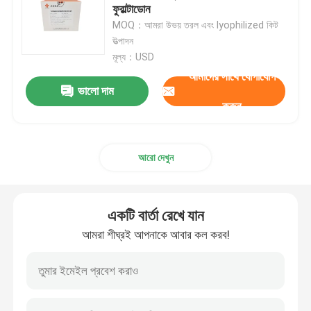
ফুরাল্টাডোন
MOQ：আমরা উভয় তরল এবং lyophilized কিট
Blog
উত্পাদন
মূল্য：USD
আমাদের সাথে যোগাযোগ
RT qPCR মেশিন
ভালো দাম
করুন
পোর্টেবল qPCR মেশিন
আরো দেখুন
এইচপিভি পিসিআর কিট
STD STI টেস্ট কিট
একটি বার্তা রেখে যান
আমরা শীঘ্রই আপনাকে আবার কল করব!
হারপিস সিমপ্লেক্স ভাইরাস পিসিআর
শ্বাসযন্ত্রের পিসিআর পরীক্ষা