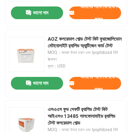
আমাদের সাথে যোগাযোগ
ভালো দাম
করুন
AOZ কলয়েডাল গোল্ড টেস্ট কিট ফুরাজোলিডোন
মেটাবোলাইট র‌্যাপিড অ্যান্টিজেন কার্ড টেস্ট
MOQ：আমরা উভয় তরল এবং lyophilized কিট
উত্পাদন
মূল্য：USD
আমাদের সাথে যোগাযোগ
ভালো দাম
করুন
বাড়ি
এসএএস ফুড সেফটি র‍্যাপিড টেস্ট কিট
পণ্য
আইএসও 13485 সালফোনামাইড র‍্যাপিড
টেস্ট কলয়েডাল গোল্ড
ভিডিও
MOQ：আমরা উভয় তরল এবং lyophilized কিট