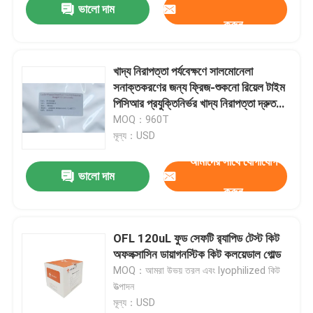
ভালো দাম
করুন
খাদ্য নিরাপত্তা পর্যবেক্ষণে সালমোনেলা
সনাক্তকরণের জন্য ফ্রিজ-শুকনো রিয়েল টাইম
পিসিআর প্রযুক্তিনির্ভর খাদ্য নিরাপত্তা দ্রুত
পরীক্ষা কিট
MOQ：960T
মূল্য：USD
আমাদের সাথে যোগাযোগ
ভালো দাম
করুন
OFL 120uL ফুড সেফটি র‍্যাপিড টেস্ট কিট
অফলক্সাসিন ডায়াগনস্টিক কিট কলয়েডাল গোল্ড
MOQ：আমরা উভয় তরল এবং lyophilized কিট
উত্পাদন
মূল্য：USD