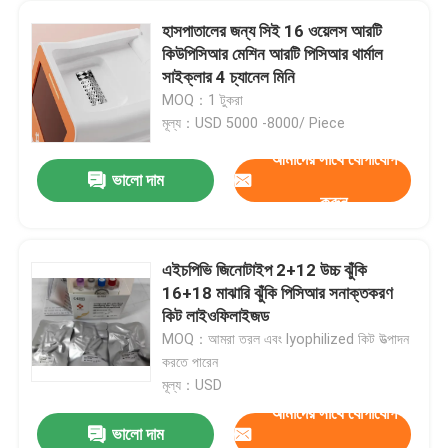
হাসপাতালের জন্য সিই 16 ওয়েলস আরটি
কিউপিসিআর মেশিন আরটি পিসিআর থার্মাল
সাইক্লার 4 চ্যানেল মিনি
MOQ：1 টুকরা
মূল্য：USD 5000 -8000/ Piece
আমাদের সাথে যোগাযোগ
ভালো দাম
করুন
এইচপিভি জিনোটাইপ 2+12 উচ্চ ঝুঁকি
16+18 মাঝারি ঝুঁকি পিসিআর সনাক্তকরণ
কিট লাইওফিলাইজড
MOQ：আমরা তরল এবং lyophilized কিট উত্পাদন
করতে পারেন
মূল্য：USD
আমাদের সাথে যোগাযোগ
ভালো দাম