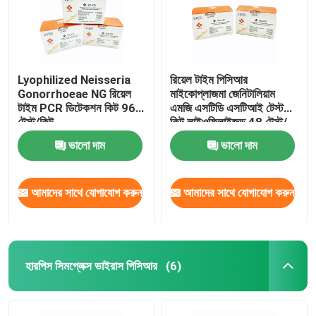
Lyophilized Neisseria
রিয়েল টাইম পিসিআর
Gonorrhoeae NG রিয়েল
মাইকোপ্লাজমা জেনিটালিয়াম
টাইম PCR ডিটেকশন কিট 96
এমজি এসটিডি এসটিআই টেস্ট
টেস্ট/কিট
কিট লাইওফিলাইজড 48 টেস্ট/
কিট
ভালো দাম
ভালো দাম
আমাদের সাথে যোগাযোগ করুন
আমাদের সাথে যোগাযোগ করুন
হারপিস সিমপ্লেক্স ভাইরাস পিসিআর
(6)