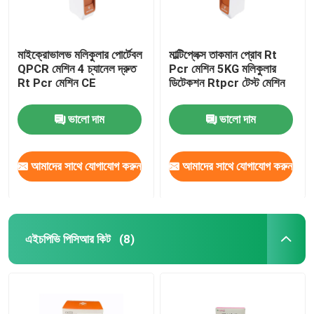
মেডিক্যাল ল্যাবরেটরি ভোগ্যপণ্য
মাইক্রোভালভ মলিকুলার পোর্টেবল
মাল্টিপ্লেক্স তাকমান প্রোব Rt
QPCR মেশিন 4 চ্যানেল দ্রুত
Pcr মেশিন 5KG মলিকুলার
ফুড সেফটি র‍্যাপিড টেস্ট কিট
Rt Pcr মেশিন CE
ডিটেকশন Rtpcr টেস্ট মেশিন
ওয়েস্টার্ন ব্লট ইমেজিং সিস্টেম
ভালো দাম
ভালো দাম
জৈবিক মাইক্রোস্কোপ
আমাদের সাথে যোগাযোগ করুন
আমাদের সাথে যোগাযোগ করুন
এইচপিভি পিসিআর কিট
(8)