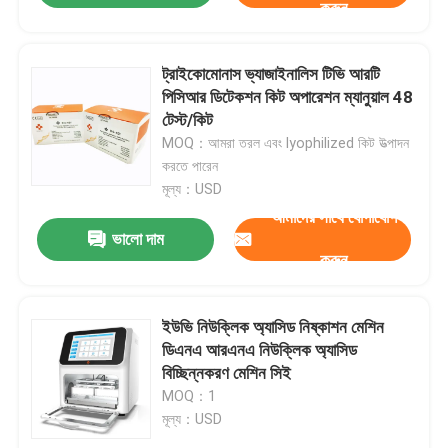
করুন
ট্রাইকোমোনাস ভ্যাজাইনালিস টিভি আরটি
পিসিআর ডিটেকশন কিট অপারেশন ম্যানুয়াল 48
টেস্ট/কিট
MOQ：আমরা তরল এবং lyophilized কিট উত্পাদন
করতে পারেন
মূল্য：USD
আমাদের সাথে যোগাযোগ
ভালো দাম
করুন
বাড়ি
ইউভি নিউক্লিক অ্যাসিড নিষ্কাশন মেশিন
ডিএনএ আরএনএ নিউক্লিক অ্যাসিড
বিচ্ছিন্নকরণ মেশিন সিই
পণ্য
MOQ：1
মূল্য：USD
ভিডিও