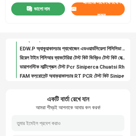
আমাদের সাথে যোগাযোগ
ভালো দাম
জলজ CCV চ্যানেল ক্যাটফিশ ভাইরাস RT PCR টেস্ট সেপ্টিসেমিয়া ভাইরাস কিডনি টিস্যু qPCR কিট
করুন
VR প্রদর্শন
গ্রাস কার্প রিওভাইরাস ভাইরাস টাক কিট GCRVI QPCR ফ্লুরোসেন্স ডিটেকশন ISO 13485
ডিএনএ টাক অ্যাকুয়াকালচার টেস্ট কিট গ্রাস কার্প রিওভাইরাস ভাইরাস জিসিআরভিআই টাইপ আই পিসিআর টেস্ট কিট
আমাদের সম্পর্কে
নিউক্লিক অ্যাসিড টাক পিসিআর কিট এডওয়ার্ডসিয়েলা পিসিসিডা সেপ্টিসেমিয়া ভাইরাস ডিএনএ পরীক্ষা
EDW.P অ্যাকুয়াকালচার প্যাথোজেন এডওয়ার্ডসিয়েলা পিসিসিডা সেপ্টিসেমিয়া ভাইরাস আরটি পিসিআর কিট
রিয়েল টাইম পিসিআর ব্যাকটেরিয়া টেস্ট কিট ভিব্রিও টেস্ট কিট হেক্স ফ্লুরোসেন্স কিউপিসিআর সনাক্তকরণ
কারখানা ভ্রমণ
ডায়াগনস্টিক মাল্টিপ্লেক্স টেস্ট Pcr Siniperca Chuatsi Rhabdovirus নিউক্লিক অ্যাসিড টেস্ট কিট
FAM ফ্লুরোসেন্ট অ্যাকুয়াকালচার RT PCR টেস্ট কিট Siniperca Chuatsi Rhabdovirus SCRV
মান নিয়ন্ত্রণ
ISO 13485 মেডিক্যাল ল্যাবরেটরি কনজুমেবলস স্যাম্পলিং কিট অ্যানিমাল থ্রোট সোয়াব কিট
তুলার দড়ি মেডিকেল ল্যাবরেটরি ভোগ্যপণ্য ভেটেরিনারি মেডিসিন কিট পোষা প্রাণী ISO13485
যোগাযোগ করুন
একটি বার্তা রেখে যান
নিষ্পত্তিযোগ্য গজ স্যাম্পলিং কিট 50ml মাইক্রোবায়োলজিক্যাল সোয়াব টেস্ট কিট
আমরা শীঘ্রই আপনাকে আবার কল করব!
সিক্রেশনস কটন স্যাম্পলিং গজ কিট 5 মিলি অ্যানিমেলস মেডিক্যাল ল্যাবরেটরি ব্যবহার্য সামগ্রী
খবর
1000ul ল্যাবরেটরি জীবাণুমুক্ত পিপেট টিপস ফিল্টার মেডিকেল ল্যাবরেটরি ব্যবহারযোগ্য
সাদা 60 ওয়েলস পিপেট টিপস 1000ul বক্স প্যাকড পিপেট টিপস পিপি
মামলা