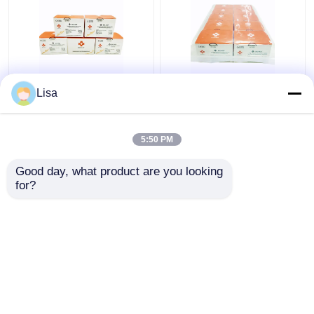
রিয়েল টাইম HSV-6 হারপিস
HSV-1 এবং 2 রিয়েল টাইম
Lisa
সিমপ্লেক্স ভাইরাস পিসিআর
হারপিস সিমপ্লেক্স ভাইরাস PCR
লাইওফিলাইজড 24 টেস্টস/কিট
Lyophilized 96 tests/Kit
5:50 PM
ভালো দাম
ভালো দাম
Good day, what product are you looking 
for?
আমাদের সাথে যোগাযোগ করুন
আমাদের সাথে যোগাযোগ করুন
আরো দেখুন
বাড়ি
আমাদের সম্পর্কে
আমাদের সাথে যোগাযোগ করুন
Desktop Site